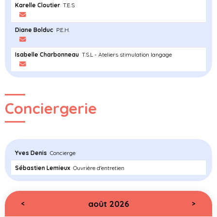
Karelle Cloutier
T.E.S
Diane Bolduc
P.E.H.
Isabelle Charbonneau
T.S.L - Ateliers stimulation langage
Conciergerie
Yves Denis
Concierge
Sébastien Lemieux
Ouvrière d'entretien
août 2026
<
>