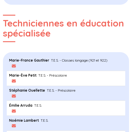
Techniciennes en éducation
spécialisée
Marie-France Gauthier
T.E.S. - Classes langage (921 et 922)
Marie-Ève Petit
T.E.S. - Préscolaire
Stéphanie Ouellette
T.E.S. - Préscolaire
Émilie Arruda
T.E.S.
Noémie Lambert
T.E.S.