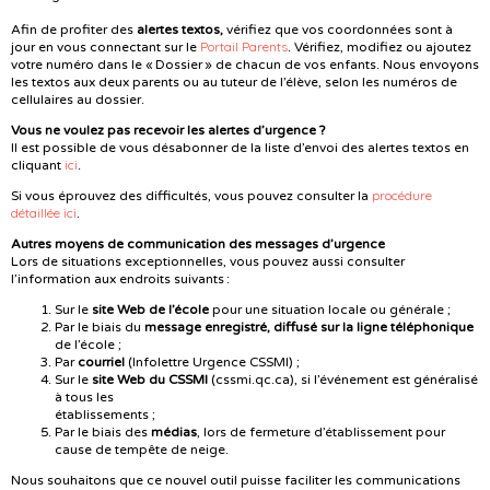
Afin de profiter des
alertes textos,
vérifiez que vos coordonnées sont à
Portail Parents
jour en vous connectant sur le
.
Vérifiez, modifiez ou ajoutez
votre numéro
dans le « Dossier » de chacun de vos enfants
. Nous envoyons
les textos aux deux parents ou au tuteur de l’élève, selon les numéros de
cellulaires au dossier.
Vous ne voulez pas recevoir les alertes d’urgence ?
Il est possible de vous désabonner de la liste d’envoi des alertes textos en
ici
cliquant
.
procédure
Si vous éprouvez des difficultés, vous pouvez consulter la
détaillée ici
.
Autres moyens de communication des messages d’urgence
Lors de situations exceptionnelles, vous pouvez aussi consulter
l’information aux endroits suivants :
Sur le
site Web de l’école
pour une situation locale ou générale ;
Par le biais du
message enregistré, diffusé sur la ligne téléphonique
de l’école ;
Par
courriel
(Infolettre Urgence CSSMI)
;
Sur le
site Web du CSSMI
(cssmi.qc.ca), si l’événement est généralisé
à tous les
établissements ;
Par le biais des
médias
, lors de fermeture d’établissement pour
cause de tempête de neige.
Nous souhaitons que ce nouvel outil puisse faciliter les communications