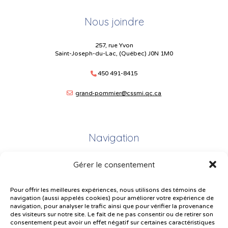
Nous joindre
257, rue Yvon
Saint-Joseph-du-Lac, (Québec) J0N 1M0
450 491-8415
grand-pommier@cssmi.qc.ca
Navigation
Gérer le consentement
Plan du site
Portail Parents
Pour offrir les meilleures expériences, nous utilisons des témoins de
navigation (aussi appelés cookies) pour améliorer votre expérience de
Plainte – service à l’élève
navigation, pour analyser le trafic ainsi que pour vérifier la provenance
des visiteurs sur notre site. Le fait de ne pas consentir ou de retirer son
Politique de confidentialité
consentement peut avoir un effet négatif sur certaines caractéristiques